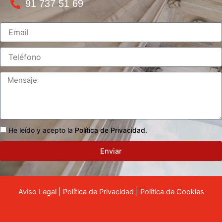
91 737 51 69
He leído y acepto la
Política de Privacidad
.
Enviar
Aviso Legal
|
Política de Privacidad
|
Política de Cookies