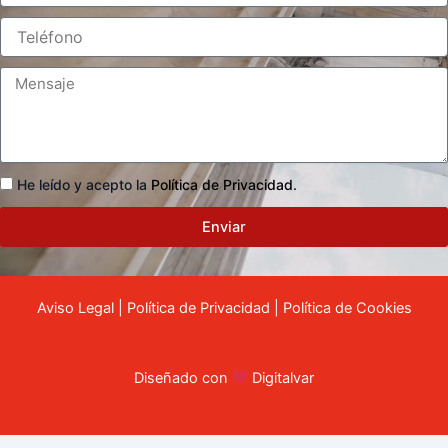
He leído y acepto la
Política de Privacidad
.
Enviar
Aviso Legal
|
Política de Privacidad
|
Política de Cookies
Diseñado con
Digitalvar