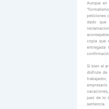
Aunque en 
“formalis
peticiones 
dado que 
reclamacio
aconsejable 
copia que 
entregada 
confirmación
Si bien el 
disfrute de
trabajador
empresario 
vacaciones, 
juez de lo s
sentencia.