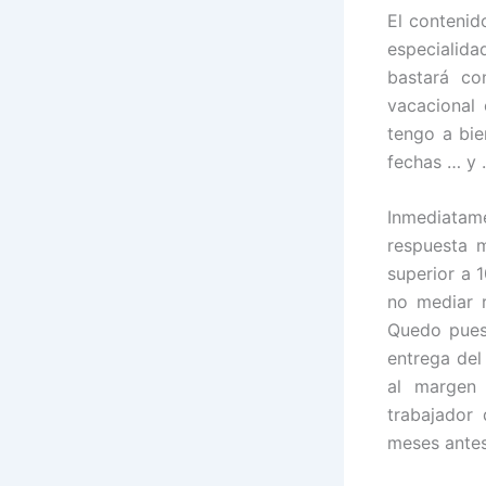
El contenid
especialida
bastará co
vacacional 
tengo a bie
fechas … y 
Inmediatame
respuesta 
superior a 
no mediar 
Quedo pues,
entrega del
al margen 
trabajador
meses antes