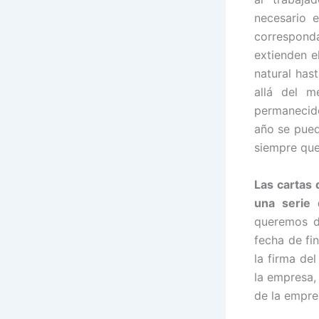
necesario 
correspond
extienden e
natural has
allá del m
permanecido
año se pued
siempre que
Las cartas
una serie 
queremos di
fecha de fi
la firma del
la empresa, 
de la empre