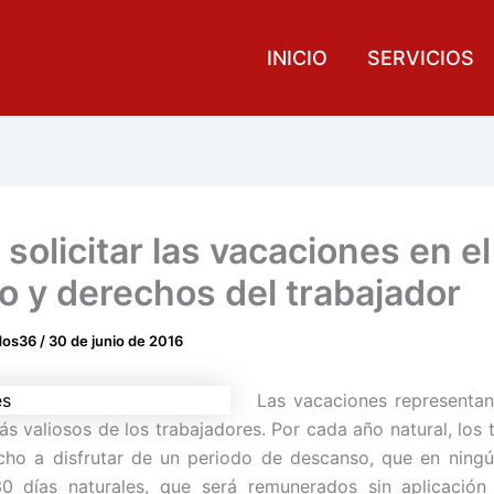
INICIO
SERVICIOS
solicitar las vacaciones en el
jo y derechos del trabajador
dos36
/
30 de junio de 2016
Las vacaciones representa
s valiosos de los trabajadores. Por cada año natural, los 
cho a disfrutar de un periodo de descanso, que en ning
 30 días naturales, que será remunerados sin aplicación