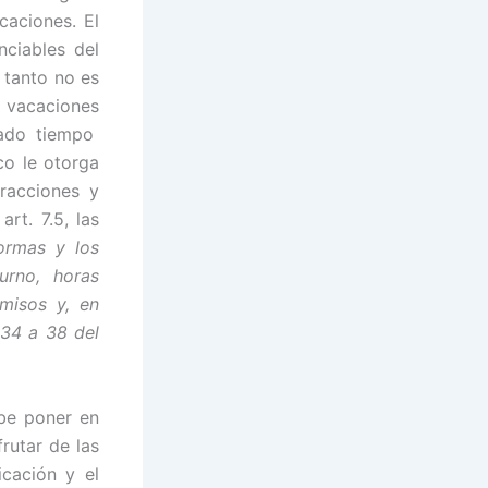
caciones. El
nciables del
 tanto no es
 vacaciones
nado tiempo
co le otorga
fracciones y
rt. 7.5, las
normas y los
urno, horas
rmisos y, en
 34 a 38 del
ebe poner en
rutar de las
icación y el