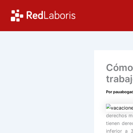
Ir
al
contenido
Cómo 
traba
Por
pauaboga
derechos má
tienen dere
inferior a