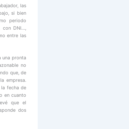
bajador, las
ajo, si bien
imo periodo
), con DNI…,
mo entre las
a una pronta
azonable no
endo que, de
la empresa.
 la fecha de
vo en cuanto
revé que el
esponde dos