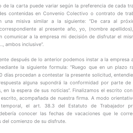
o de la carta puede variar según la preferencia de cada tra
des contenidas en Convenio Colectivo o contrato de trab
n una misiva similar a la siguiente: “De cara al próx
correspondiente al presente año, yo, (nombre apellidos
n comunicar a la empresa mi decisión de disfrutar el mis
…, ambos inclusive”.
nte después de lo anterior podemos instar a la empresa 
mediante la siguiente formula: “Ruego que en un plazo r
10 días procedan a contestar la presente solicitud, entendi
respuesta alguna supondrá la conformidad por parte de 
 en la espera de sus noticias”. Finalizamos el escrito con
 escrito, acompañada de nuestra firma. A modo orientati
temporal, el art. 38.3 del Estatuto de Trabajador p
 debería conocer las fechas de vacaciones que le corr
 del comienzo de su disfrute.