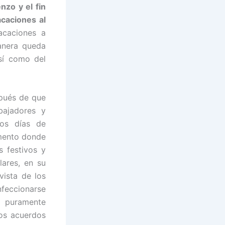
nzo y el fin
caciones al
acaciones a
anera queda
así como del
spués de que
bajadores y
los días de
umento donde
s festivos y
lares, en su
vista de los
feccionarse
r puramente
los acuerdos