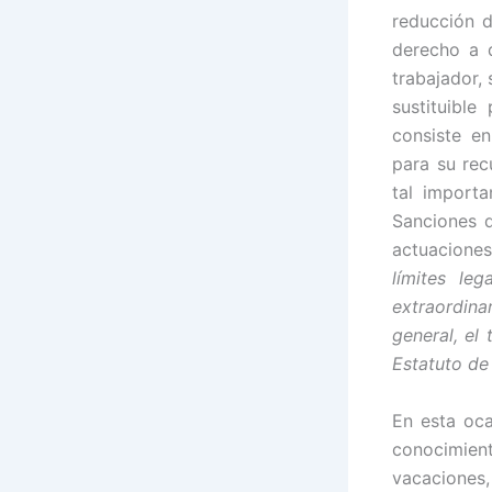
reducción d
derecho a d
trabajador,
sustituibl
consiste e
para su rec
tal importa
Sanciones d
actuacione
límites le
extraordina
general, el
Estatuto de
En esta oca
conocimient
vacaciones,