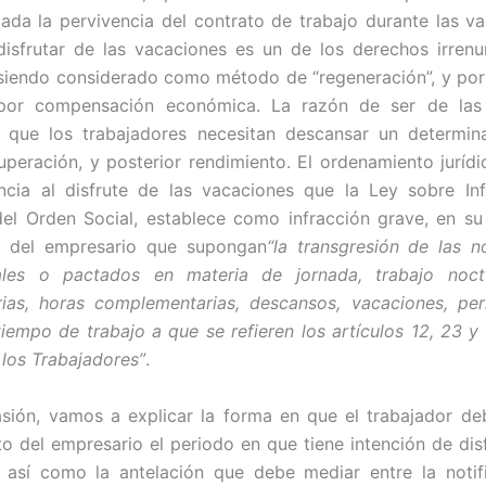
ada la pervivencia del contrato de trabajo durante las va
isfrutar de las vacaciones es un de los derechos irrenu
 siendo considerado como método de “regeneración”, y por
e por compensación económica. La razón de ser de las
n que los trabajadores necesitan descansar un determi
uperación, y posterior rendimiento. El ordenamiento jurídi
ncia al disfrute de las vacaciones que la Ley sobre In
el Orden Social, establece como infracción grave, en su a
s del empresario que supongan
“la transgresión de las 
gales o pactados en materia de jornada, trabajo noct
rias, horas complementarias, descansos, vacaciones, pe
 tiempo de trabajo a que se refieren los artículos 12, 23 y
 los Trabajadores”
.
sión, vamos a explicar la forma en que el trabajador d
o del empresario el periodo en que tiene intención de disf
 así como la antelación que debe mediar entre la notif