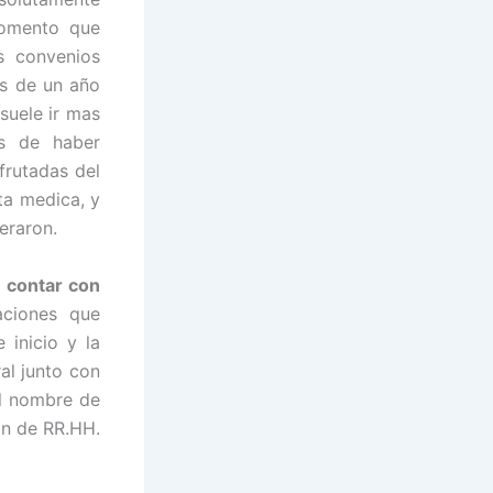
momento que
s convenios
es de un año
suele ir mas
os de haber
frutadas del
ta medica, y
eraron.
 contar con
ciones que
 inicio y la
al junto con
 el nombre de
ión de RR.HH.