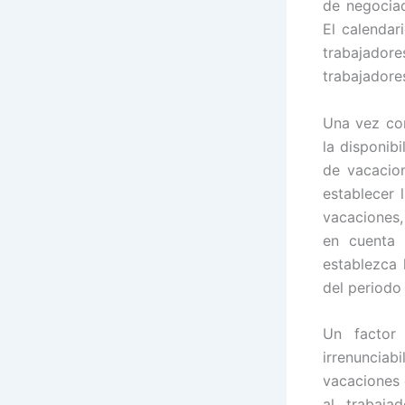
de negociac
El calendar
trabajadore
trabajadores
Una vez con
la disponib
de vacacio
establecer 
vacaciones,
en cuenta 
establezca 
del periodo 
Un factor
irrenunciab
vacaciones 
al trabaja